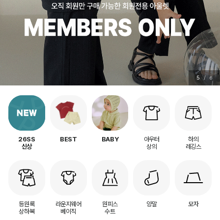
5
/
6
아우터
하의
26SS
BEST
BABY
상의
레깅스
신상
등원룩
라운지웨어
원피스
양말
모자
상하복
베이직
수트