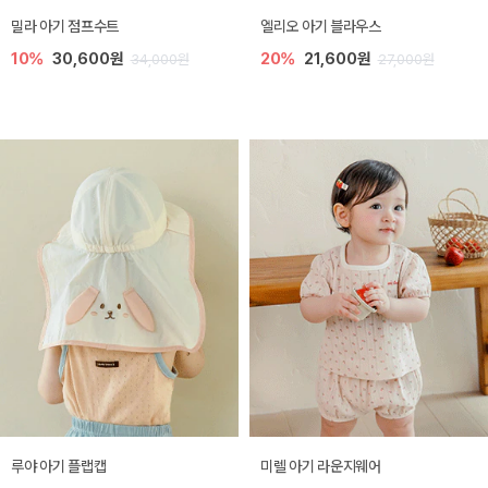
밀라 아기 점프수트
엘리오 아기 블라우스
10%
30,600원
20%
21,600원
34,000원
27,000원
루야 아기 플랩캡
미렐 아기 라운지웨어