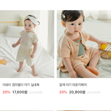
아로미 컴피벨리 아기 실내복
알레 아기 라운지웨어
20%
17,600원
20%
20,800원
22,000원
26,000원