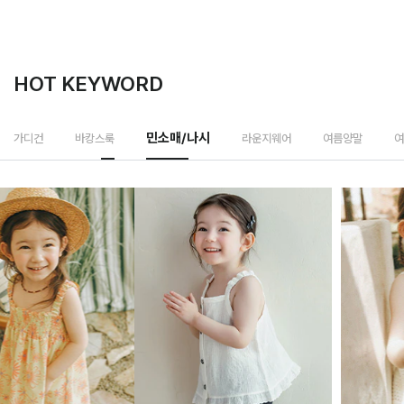
HOT KEYWORD
민소매/나시
가디건
바캉스룩
라운지웨어
여름양말
여