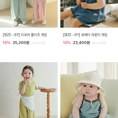
[SIZE ~6Y] 리모어 플리츠 셋업
[SIZE ~6Y] 로메이 라운지 셋업
10%
25,200원
10%
23,400원
28,000원
26,000원