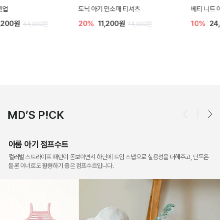
토닉 아기 민소매 티셔츠
베티 니트 아기 민소매 티셔츠
20%
11,200원
10%
24,300원
14,000원
27,000원
MD’S P!CK
아롬 아기 점프수트
컬러별 스트라이프 패턴이 돋보이면서 하단에 트임 스냅으로 실용성을 더해주고, 단독은
물론 이너로도 활용하기 좋은 점프수트입니다.