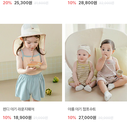
20%
25,300원
10%
28,800원
31,600원
32,000원
렌디 아기 라운지웨어
아롬 아기 점프수트
10%
18,900원
10%
27,000원
21,000원
30,000원