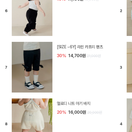
[SIZE ~6Y] 라핀 카프리 팬츠
30%
14,700원
21,000원
엘로디 니트 아기 바지
20%
16,000원
20,000원