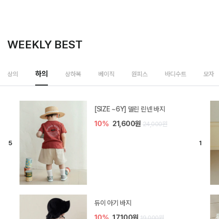
WEEKLY BEST
하의
상의
상하복
베이직
원피스
바디수트
모자
[SIZE ~6Y] 델린 린넨 바지
10%
21,600원
24,000원
듀이 아기 바지
10%
17,100원
19,000원