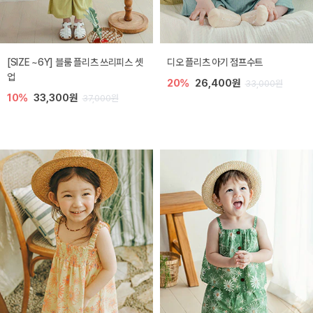
[SIZE ~6Y] 블룸 플리츠 쓰리피스 셋
디오 플리츠 아기 점프수트
업
20%
26,400원
33,000원
10%
33,300원
37,000원