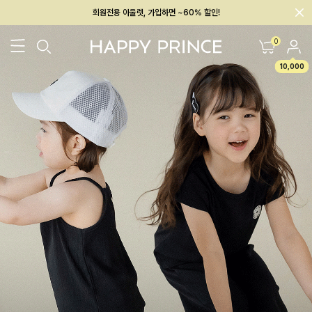
회원전용 아울렛, 가입하면 ~60% 할인!
멤버십 최대 28,000원 혜택
0
10,000
26SS 신상
BEST
BABY[6~12M]
아우터/상의
하의/레깅스