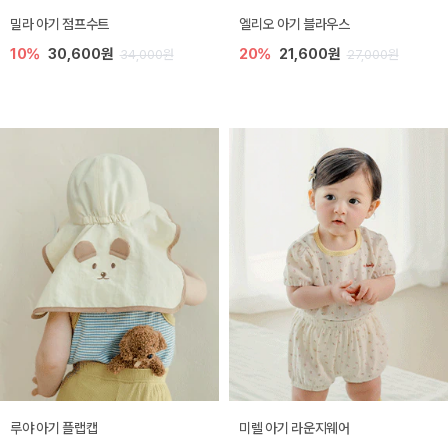
밀라 아기 점프수트
엘리오 아기 블라우스
10%
30,600원
20%
21,600원
34,000원
27,000원
루야 아기 플랩캡
미렐 아기 라운지웨어