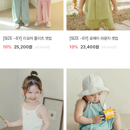
[SIZE ~6Y] 리모어 플리츠 셋업
[SIZE ~6Y] 로메이 라운지 셋업
10%
25,200원
10%
23,400원
28,000원
26,000원