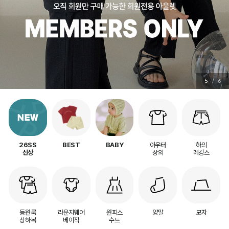
5
/
6
아우터
하의
26SS
BEST
BABY
상의
레깅스
신상
등원룩
라운지웨어
원피스
양말
모자
상하복
베이직
수트