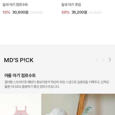
토닉 아기 민소매 티셔츠
베티 니트 아기 민소매 티셔츠
20%
11,200원
10%
24,300원
14,000원
27,000원
MD’S P!CK
아롬 아기 점프수트
컬러별 스트라이프 패턴이 돋보이면서 하단에 트임 스냅으로 실용성을 더해주고, 단독은
물론 이너로도 활용하기 좋은 점프수트입니다.