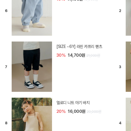
[SIZE ~6Y] 라핀 카프리 팬츠
30%
14,700원
21,000원
엘로디 니트 아기 바지
20%
16,000원
20,000원