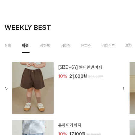
WEEKLY BEST
하의
상의
상하복
베이직
원피스
바디수트
모자
[SIZE ~6Y] 델린 린넨 바지
10%
21,600원
24,000원
듀이 아기 바지
10%
17,100원
19,000원