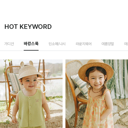
HOT KEYWORD
민소매/나시
가디건
바캉스룩
라운지웨어
여름양말
여