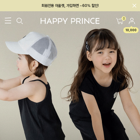
회원전용 아울렛, 가입하면 ~60% 할인!
멤버십 최대 28,000원 혜택
0
10,000
26SS 신상
BEST
BABY[6~12M]
아우터/상의
하의/레깅스