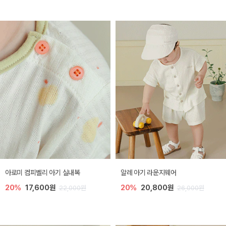
아로미 컴피벨리 아기 실내복
알레 아기 라운지웨어
20%
17,600원
20%
20,800원
22,000원
26,000원