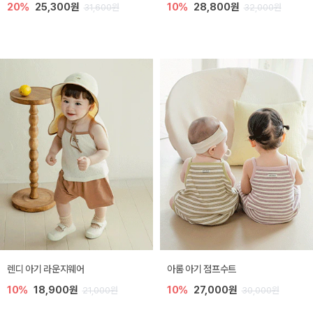
20%
25,300원
10%
28,800원
31,600원
32,000원
렌디 아기 라운지웨어
아롬 아기 점프수트
10%
18,900원
10%
27,000원
21,000원
30,000원