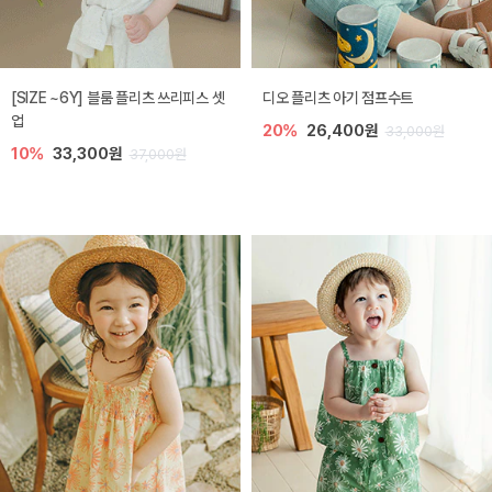
[SIZE ~6Y] 블룸 플리츠 쓰리피스 셋
디오 플리츠 아기 점프수트
업
20%
26,400원
33,000원
10%
33,300원
37,000원