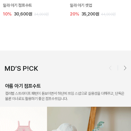
토닉 아기 민소매 티셔츠
베티 니트 아기 민소매 티셔츠
20%
11,200원
10%
24,300원
14,000원
27,000원
MD’S P!CK
아롬 아기 점프수트
컬러별 스트라이프 패턴이 돋보이면서 하단에 트임 스냅으로 실용성을 더해주고, 단독은
물론 이너로도 활용하기 좋은 점프수트입니다.