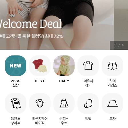
5
/
6
아우터
하의
26SS
BEST
BABY
상의
레깅스
신상
등원룩
라운지웨어
원피스
양말
모자
상하복
베이직
수트