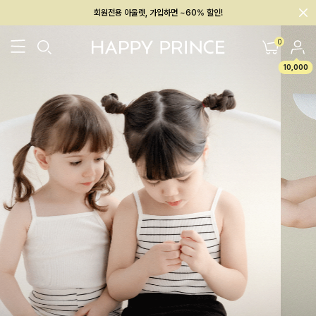
회원전용 아울렛, 가입하면 ~60% 할인!
멤버십 최대 28,000원 혜택
0
10,000
26SS 신상
BEST
BABY[6~12M]
아우터/상의
하의/레깅스