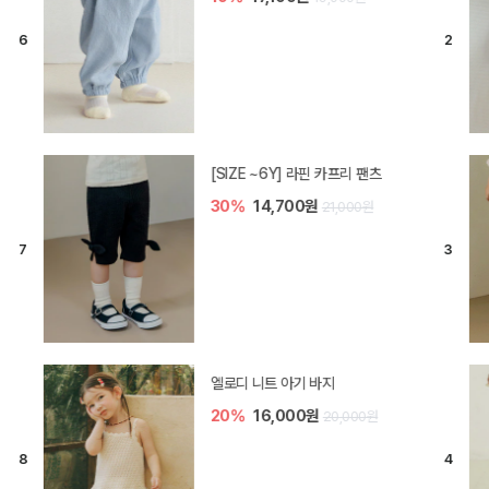
[SIZE ~6Y] 라핀 카프리 팬츠
30%
14,700원
21,000원
엘로디 니트 아기 바지
20%
16,000원
20,000원