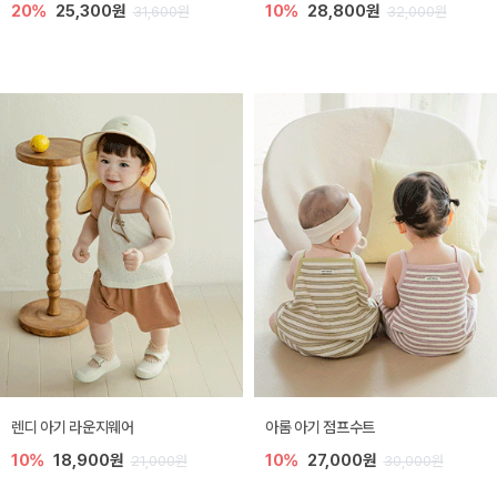
20%
25,300원
10%
28,800원
31,600원
32,000원
렌디 아기 라운지웨어
아롬 아기 점프수트
10%
18,900원
10%
27,000원
21,000원
30,000원