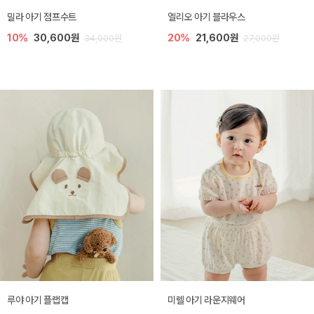
밀라 아기 점프수트
엘리오 아기 블라우스
10%
30,600원
20%
21,600원
34,000원
27,000원
루야 아기 플랩캡
미렐 아기 라운지웨어