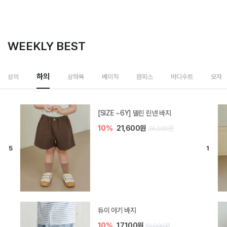
WEEKLY BEST
하의
상의
상하복
베이직
원피스
바디수트
모자
[SIZE ~6Y] 델린 린넨 바지
10%
21,600원
24,000원
듀이 아기 바지
10%
17,100원
19,000원