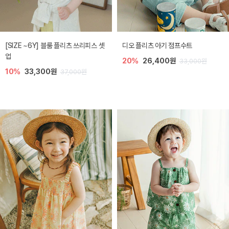
[SIZE ~6Y] 블룸 플리츠 쓰리피스 셋
디오 플리츠 아기 점프수트
업
20%
26,400원
33,000원
10%
33,300원
37,000원