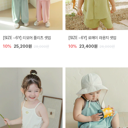
[SIZE ~6Y] 리모어 플리츠 셋업
[SIZE ~6Y] 로메이 라운지 셋업
10%
25,200원
10%
23,400원
28,000원
26,000원