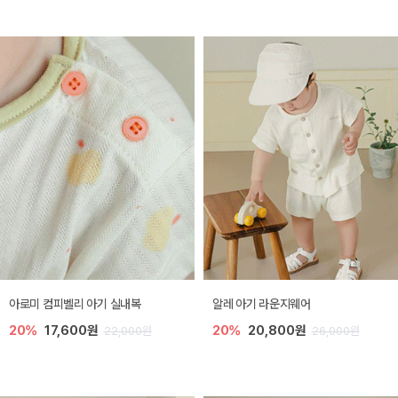
아로미 컴피벨리 아기 실내복
알레 아기 라운지웨어
20%
17,600원
20%
20,800원
22,000원
26,000원