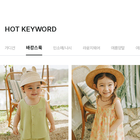
HOT KEYWORD
민소매/나시
가디건
바캉스룩
라운지웨어
여름양말
여