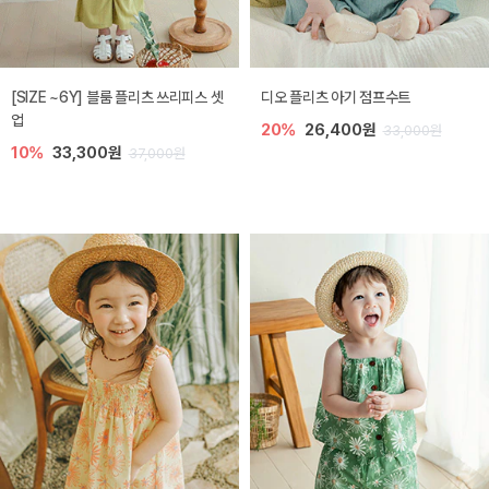
[SIZE ~6Y] 블룸 플리츠 쓰리피스 셋
디오 플리츠 아기 점프수트
업
20%
26,400원
33,000원
10%
33,300원
37,000원