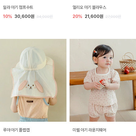
밀라 아기 점프수트
엘리오 아기 블라우스
10%
30,600원
20%
21,600원
34,000원
27,000원
루야 아기 플랩캡
미렐 아기 라운지웨어