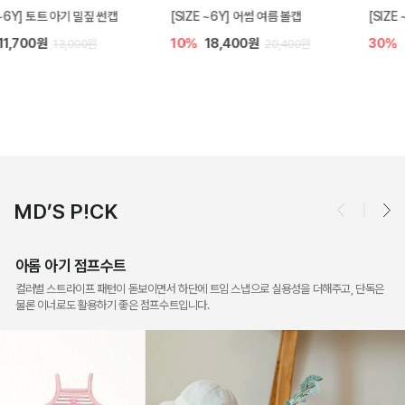
[SIZE ~6Y] UV 아이스 후드 점퍼
[SIZE ~6Y] 슈미 가디건
30%
28,700원
5%
17,100원
41,000원
18,000원
MD’S P!CK
아롬 아기 점프수트
컬러별 스트라이프 패턴이 돋보이면서 하단에 트임 스냅으로 실용성을 더해주고, 단독은
물론 이너로도 활용하기 좋은 점프수트입니다.