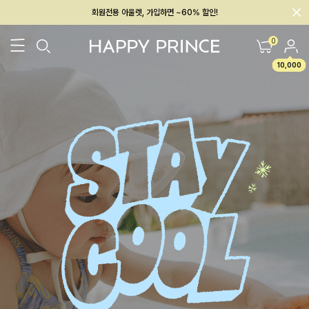
회원전용 아울렛, 가입하면 ~60% 할인!
멤버십 최대 28,000원 혜택
0
10,000
26SS 신상
BEST
BABY[6~12M]
아우터/상의
하의/레깅스