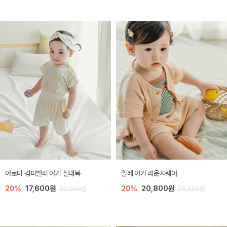
아로미 컴피벨리 아기 실내복
알레 아기 라운지웨어
20%
17,600원
20%
20,800원
22,000원
26,000원