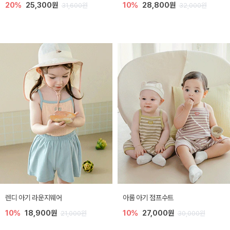
20%
25,300원
10%
28,800원
31,600원
32,000원
렌디 아기 라운지웨어
아롬 아기 점프수트
10%
18,900원
10%
27,000원
21,000원
30,000원