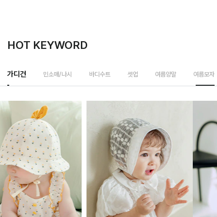
HOT KEYWORD
가디건
민소매/나시
바디수트
셋업
여름양말
여름모자