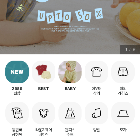
2
/
6
아우터
하의
26SS
BEST
BABY
상의
레깅스
신상
등원룩
라운지웨어
원피스
양말
모자
상하복
베이직
수트