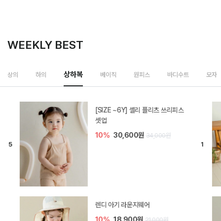
WEEKLY BEST
상하복
상의
하의
베이직
원피스
바디수트
모자
[SIZE ~6Y] 셸리 플리츠 쓰리피스
셋업
10%
30,600원
34,000원
렌디 아기 라운지웨어
10%
18,900원
21,000원