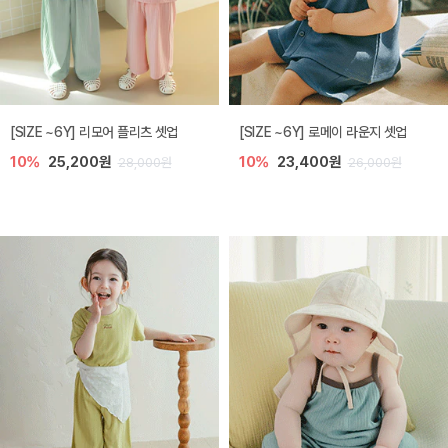
[SIZE ~6Y] 리모어 플리츠 셋업
[SIZE ~6Y] 로메이 라운지 셋업
10%
25,200원
10%
23,400원
28,000원
26,000원