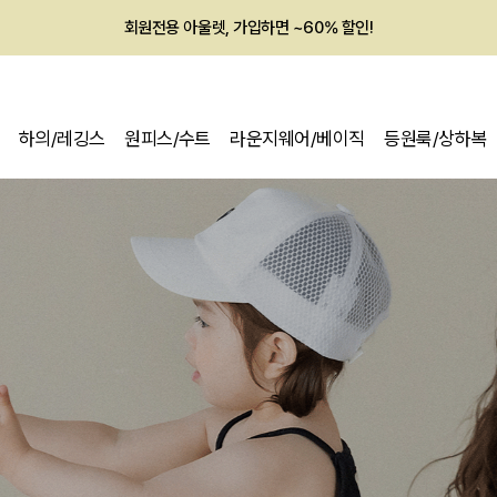
멤버십 최대 28,000원 혜택
하의/레깅스
원피스/수트
라운지웨어/베이직
등원룩/상하복