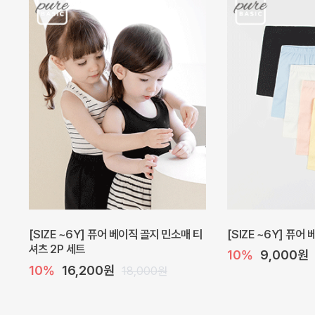
캐더린 뷔스티에 미니 아기 원피스
[SIZE ~6Y] 베르
10%
24,300원
10%
28,800원
27,000원