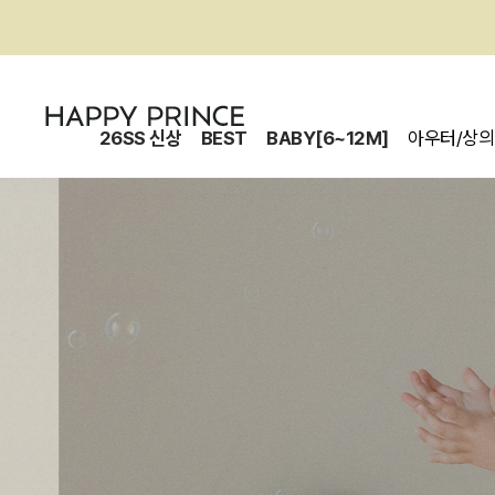
26SS 신상
BEST
BABY[6~12M]
아우터/상의