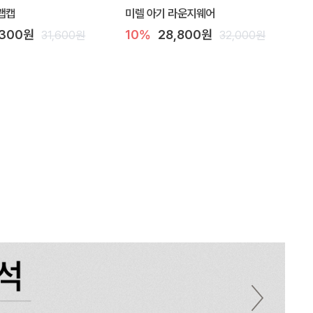
랩캡
미렐 아기 라운지웨어
,300원
10%
28,800원
31,600원
32,000원