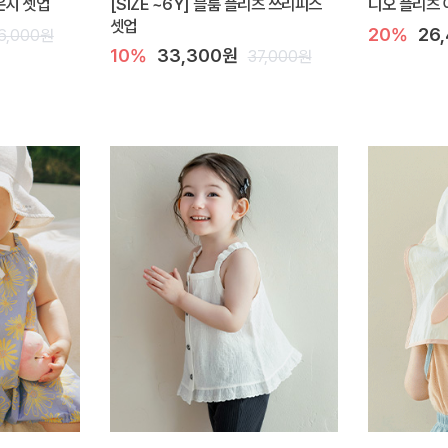
라운지 셋업
[SIZE ~6Y] 블룸 플리츠 쓰리피스
디오 플리츠 
셋업
20%
26
6,000원
10%
33,300원
37,000원