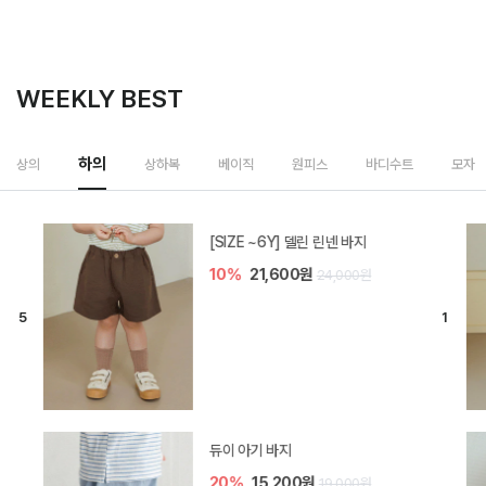
WEEKLY BEST
하의
상의
상하복
베이직
원피스
바디수트
모자
[SIZE ~6Y] 델린 린넨 바지
10%
21,600원
24,000원
듀이 아기 바지
20%
15,200원
19,000원