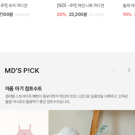
밀라 아기 점프수트
밀라 아기 셋업
10%
30,600원
40%
26,400원
34,000원
44,000원
MD’S P!CK
아롬 아기 점프수트
컬러별 스트라이프 패턴이 돋보이면서 하단에 트임 스냅으로 실용성을 더해주고, 단독은
물론 이너로도 활용하기 좋은 점프수트입니다.