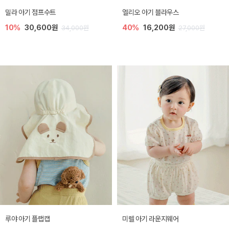
밀라 아기 점프수트
엘리오 아기 블라우스
10%
30,600원
40%
16,200원
34,000원
27,000원
루야 아기 플랩캡
미렐 아기 라운지웨어