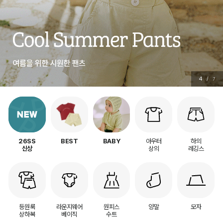
5
/
7
아우터
하의
26SS
BEST
BABY
상의
레깅스
신상
등원룩
라운지웨어
원피스
양말
모자
상하복
베이직
수트