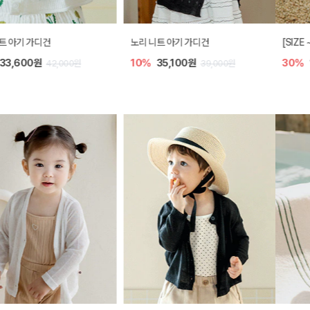
[SIZE ~6Y] 로메이 라운지 셋업
밀라 아기 원피스
30%
18,200원
30%
23,800원
26,000원
34,000원