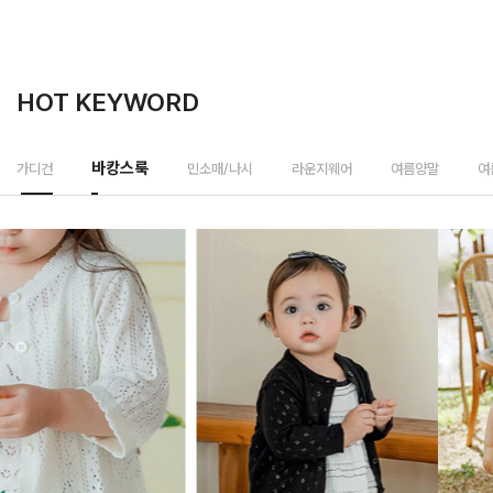
HOT KEYWORD
바캉스룩
가디건
민소매/나시
라운지웨어
여름양말
여