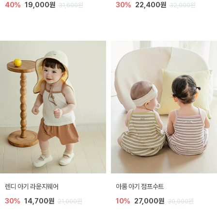
40%
19,000원
30%
22,400원
31,600원
32,000원
렌디 아기 라운지웨어
아롬 아기 점프수트
30%
14,700원
10%
27,000원
21,000원
30,000원