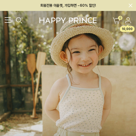
회원전용 아울렛, 가입하면 ~60% 할인!
멤버십 최대 28,000원 혜택
0
10,000
26SS 신상
BEST
BABY[6~12M]
아우터/상의
하의/레깅스