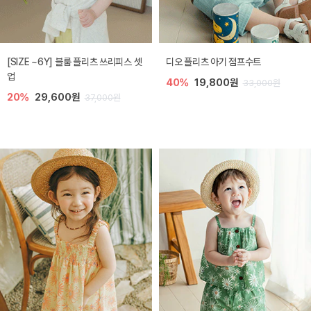
[SIZE ~6Y] 블룸 플리츠 쓰리피스 셋
디오 플리츠 아기 점프수트
업
40%
19,800원
33,000원
20%
29,600원
37,000원