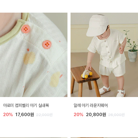
아로미 컴피벨리 아기 실내복
알레 아기 라운지웨어
20%
17,600원
20%
20,800원
22,000원
26,000원