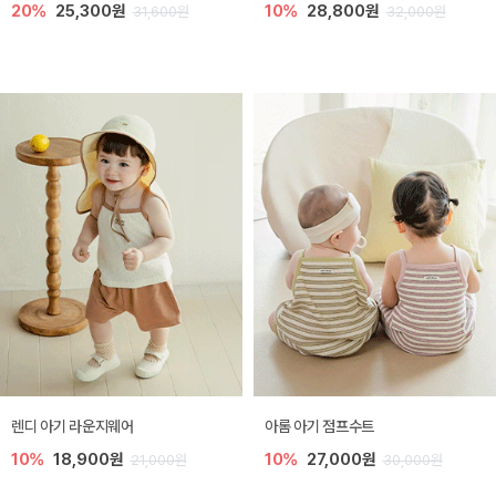
20%
25,300원
10%
28,800원
31,600원
32,000원
렌디 아기 라운지웨어
아롬 아기 점프수트
10%
18,900원
10%
27,000원
21,000원
30,000원