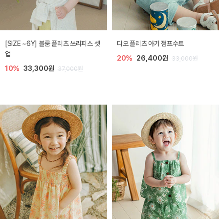
[SIZE ~6Y] 블룸 플리츠 쓰리피스 셋
디오 플리츠 아기 점프수트
업
20%
26,400원
33,000원
10%
33,300원
37,000원