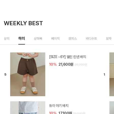
WEEKLY BEST
하의
상의
상하복
베이직
원피스
바디수트
모자
[SIZE ~6Y] 델린 린넨 바지
10%
21,600원
24,000원
듀이 아기 바지
10%
17,100원
19,000원