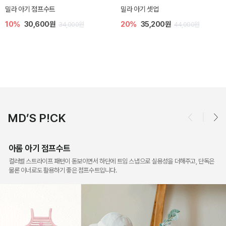
토닉 아기 민소매 티셔츠
베티 니트 아기 민소매 티셔츠
20%
11,200원
10%
24,300원
14,000원
27,000원
MD’S P!CK
아롬 아기 점프수트
컬러별 스트라이프 패턴이 돋보이면서 하단에 트임 스냅으로 실용성을 더해주고, 단독은
물론 이너로도 활용하기 좋은 점프수트입니다.