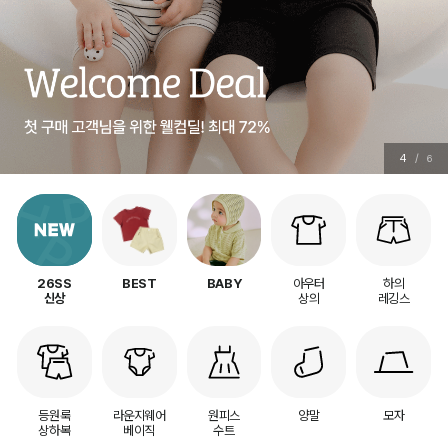
5
/
6
아우터
하의
26SS
BEST
BABY
상의
레깅스
신상
등원룩
라운지웨어
원피스
양말
모자
상하복
베이직
수트