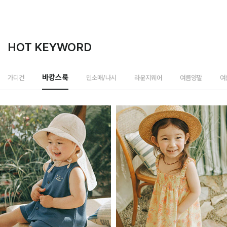
HOT KEYWORD
민소매/나시
가디건
바캉스룩
라운지웨어
여름양말
여