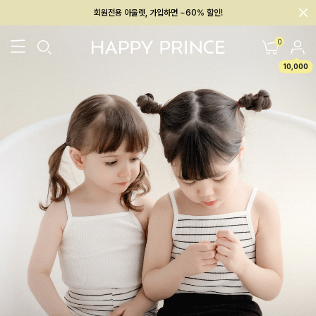
회원전용 아울렛, 가입하면 ~60% 할인!
멤버십 최대 28,000원 혜택
0
10,000
26SS 신상
BEST
BABY[6~12M]
아우터/상의
하의/레깅스