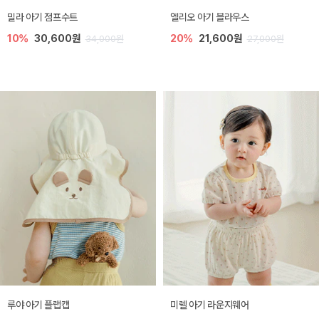
밀라 아기 점프수트
엘리오 아기 블라우스
10%
30,600원
20%
21,600원
34,000원
27,000원
루야 아기 플랩캡
미렐 아기 라운지웨어