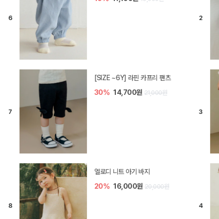
[SIZE ~6Y] 라핀 카프리 팬츠
30%
14,700원
21,000원
엘로디 니트 아기 바지
20%
16,000원
20,000원