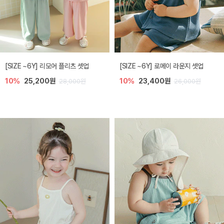
[SIZE ~6Y] 리모어 플리츠 셋업
[SIZE ~6Y] 로메이 라운지 셋업
10%
25,200원
10%
23,400원
28,000원
26,000원