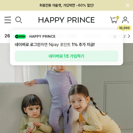
멤버십 최대 28,000원 혜택
0
10,000
26SS 신상
BEST
BABY[6~12M]
아우터/상의
하의/레깅스
HAPPY PRINCE
네이버로 로그인
하면 Npay 포인트
1%
추가 지급!
네이버로 1초 가입하기