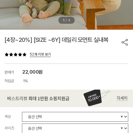
/
1
4
[4장~20%] [SIZE ~6Y] 데일리 모먼트 실내복
52개 리뷰 보기
22,000원
판매가
적립금
1%
색상
사이즈