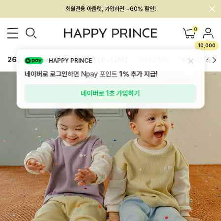
회원전용 아울렛, 가입하면 ~60% 할인!
멤버십 최대 28,000원 혜택
0
10,000
26SS 신상
BEST
BABY[6~12M]
아우터/상의
하의/레깅스
HAPPY PRINCE
네이버로 로그인
하면 Npay 포인트
1%
추가 지급!
네이버로 1초 가입하기