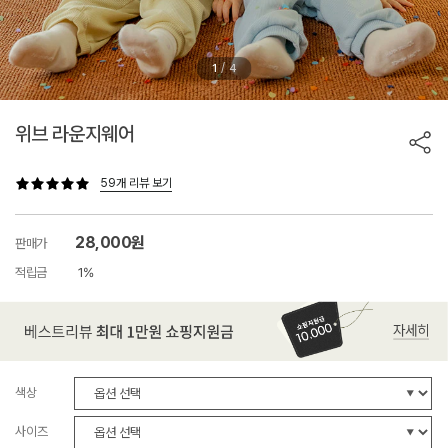
/
1
4
위브 라운지웨어
59개 리뷰 보기
28,000원
판매가
적립금
1%
색상
사이즈