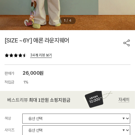
/
1
4
[SIZE ~6Y] 애론 라운지웨어
34개 리뷰 보기
26,000원
판매가
적립금
1%
색상
사이즈