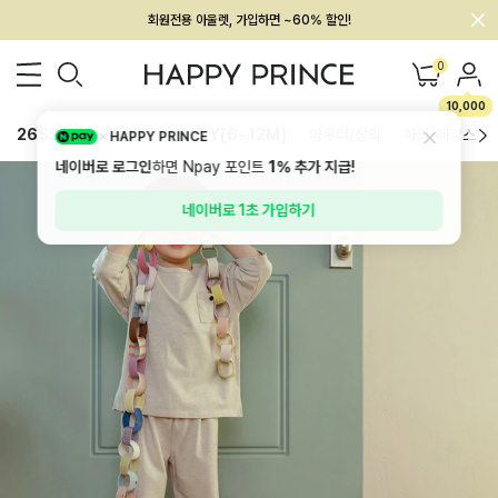
멤버십 최대 28,000원 혜택
0
10,000
26SS 신상
BEST
BABY[6~12M]
아우터/상의
하의/레깅스
HAPPY PRINCE
네이버로 로그인
하면 Npay 포인트
1%
추가 지급!
네이버로 1초 가입하기