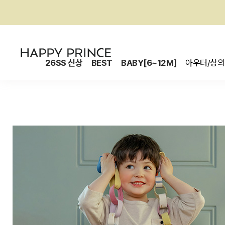
26SS 신상
BEST
BABY[6~12M]
아우터/상의