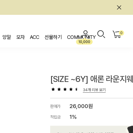
0
양말
모자
ACC
선물하기
COMMUNITY
10,000
[SIZE ~6Y] 애론 라운지
34개 리뷰 보기
26,000원
판매가
1%
적립금