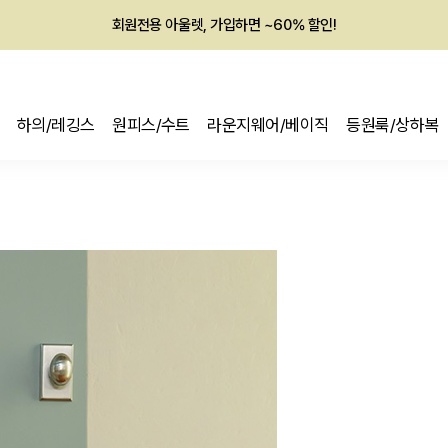
멤버십 최대 28,000원 혜택
하의/레깅스
원피스/수트
라운지웨어/베이직
등원룩/상하복