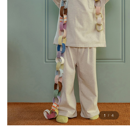
1
4
/