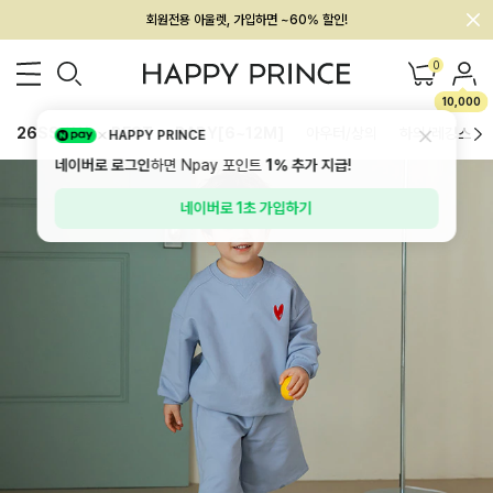
회원전용 아울렛, 가입하면 ~60% 할인!
멤버십 최대 28,000원 혜택
0
10,000
26SS 신상
BEST
BABY[6~12M]
아우터/상의
하의/레깅스
HAPPY PRINCE
네이버로 로그인
하면 Npay 포인트
1%
추가 지급!
네이버로 1초 가입하기