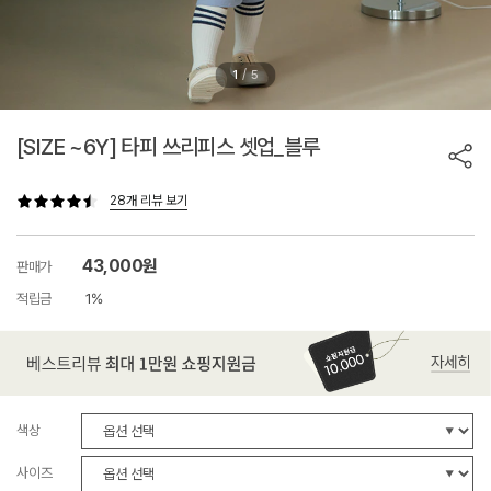
/
1
5
[SIZE ~6Y] 타피 쓰리피스 셋업_블루
28개 리뷰 보기
43,000원
판매가
적립금
1%
색상
사이즈