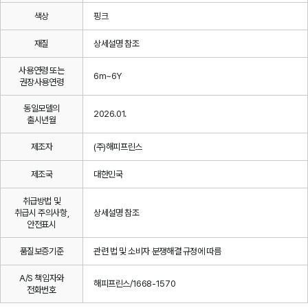
색상
핑크
재질
상세설명 참조
사용연령 또는
6m~6Y
권장사용연령
동일모델의
2026.01.
출시년월
제조자
(주)해피프린스
제조국
대한민국
취급방법 및
취급시 주의사항,
상세설명 참조
안전표시
품질보증기준
관련 법 및 소비자 분쟁해결 규정에 따름
A/S 책임자와
해피프린스/1668-1570
전화번호