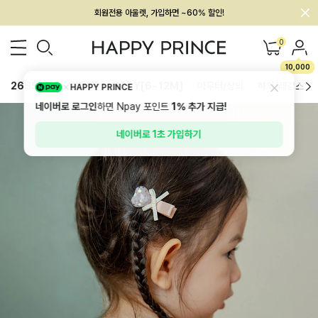
회원전용 아울렛, 가입하면 ~60% 할인!
멤버십 최대 28,000원 혜택
0
10,000
26SS 신상
BEST
BABY[6~12M]
아우터/상의
하의/레깅스
HAPPY PRINCE
네이버로 로그인
하면 Npay 포인트
1%
추가 지급!
네이버로 1초 가입하기