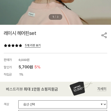
/
1
3
레이시 헤어핀set
5개 리뷰 보기
판매가
6,000원
5,700원
5%
할인가
적립금
1%
색상