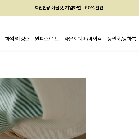
회원전용 아울렛, 가입하면 ~60% 할인!
멤버십 최대 28,000원 혜택
하의/레깅스
원피스/수트
라운지웨어/베이직
등원룩/상하복