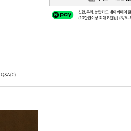
신한,우리,농협카드
네이버페이 결
(10만원이상 최대 8천원) (8/5~8
Q&A(0)