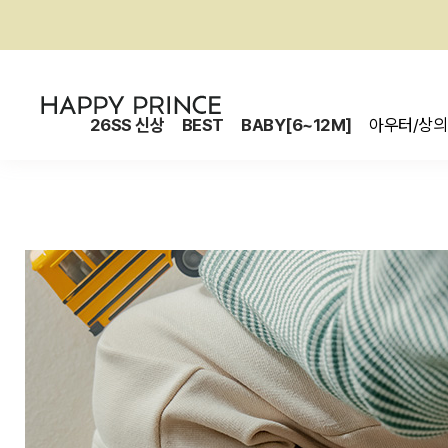
26SS 신상
BEST
BABY[6~12M]
아우터/상의