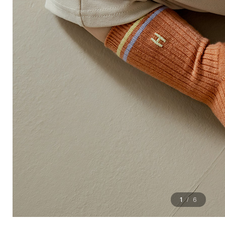
1
6
/