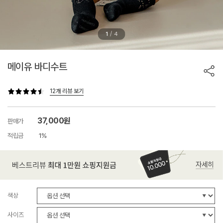
/
1
4
메이유 바디수트
12개 리뷰 보기
37,000원
판매가
적립금
1%
색상
사이즈