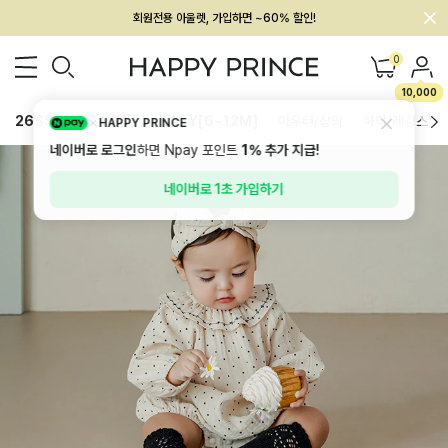
회원전용 아울렛, 가입하면 ~60% 할인!
멤버십 최대 28,000원 혜택
0
10,000
26SS 신상
BEST
BABY[6~12M]
아우터/상의
하의/레깅스
HAPPY PRINCE
네이버로 로그인
하면 Npay 포인트
1%
추가 지급!
네이버로 1초 가입하기