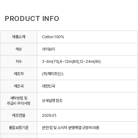
PRODUCT INFO
제품소재
Cotton 100%
색상
아이보리
치수
3~6m(70),6~12m(80),12~24m(90)
제조자
(주)해피프린스
제조국
대한민국
세탁방법 및
상세설명 참조
취급시 주의사항
제조연월
2026.01.
품질보증기준
관련 법 및 소비자 분쟁해결 규정에 따름