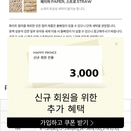
PRODUCT INFO
제품소재
Cotton 100%
색상
블랙
치수
6~12m(80),12~24m(90),24~36m(100),3~4Y(110)