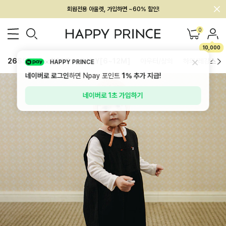
회원전용 아울렛, 가입하면 ~60% 할인!
멤버십 최대 28,000원 혜택
0
10,000
26SS 신상
BEST
BABY[6~12M]
아우터/상의
하의/레깅스
HAPPY PRINCE
네이버로 로그인
하면 Npay 포인트
1%
추가 지급!
네이버로 1초 가입하기