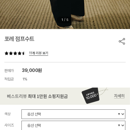
/
1
5
포레 점프수트
11개 리뷰 보기
39,000원
판매가
적립금
1%
색상
사이즈