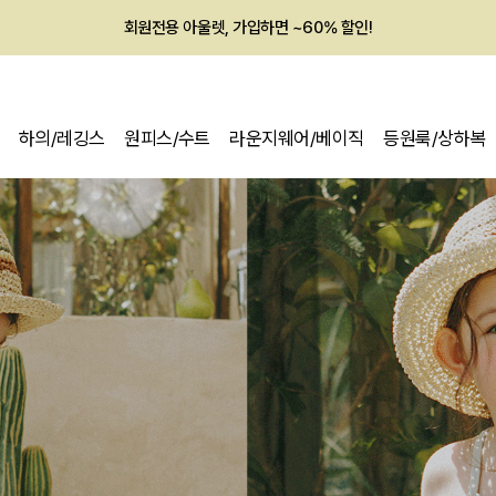
회원전용 아울렛, 가입하면 ~60% 할인!
멤버십 최대 28,000원 혜택
하의/레깅스
원피스/수트
라운지웨어/베이직
등원룩/상하복