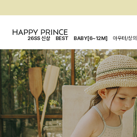
26SS 신상
BEST
BABY[6~12M]
아우터/상의