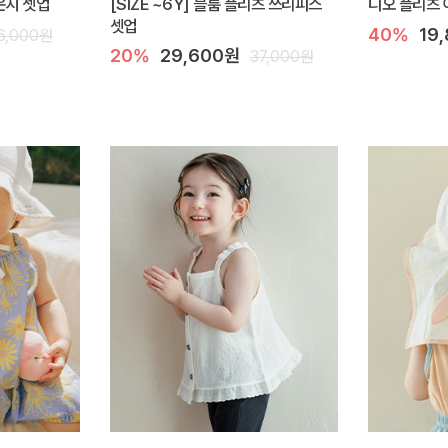
라운지 셋업
[SIZE ~6Y] 블룸 플리츠 쓰리피스
디오 플리츠 
셋업
40%
19
6,000원
20%
29,600원
37,000원