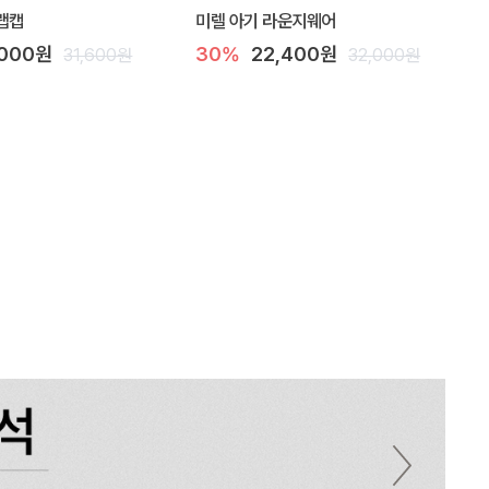
랩캡
미렐 아기 라운지웨어
,000원
30%
22,400원
31,600원
32,000원