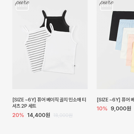
캐더린 뷔스티에 미니 아기 원피스
[SIZE ~6Y] 베르
10%
24,300원
30%
22,400
27,000원