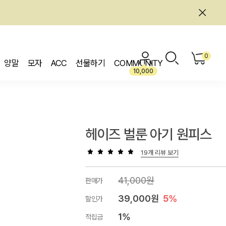
0
양말
모자
ACC
선물하기
COMMUNITY
10,000
헤이즈 벌룬 아기 원피스
19개 리뷰 보기
41,000원
판매가
39,000원
5%
할인가
1%
적립금