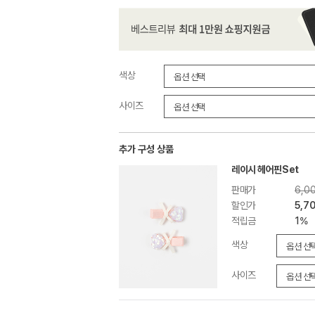
색상
사이즈
추가 구성 상품
레이시 헤어핀set
판매가
6,0
할인가
5,7
적립금
1%
색상
사이즈