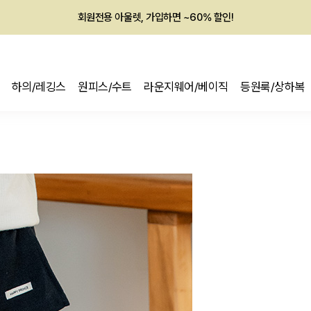
회원전용 아울렛, 가입하면 ~60% 할인!
멤버십 최대 28,000원 혜택
하의/레깅스
원피스/수트
라운지웨어/베이직
등원룩/상하복