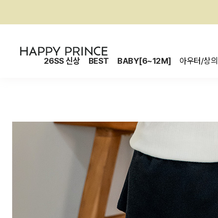
26SS 신상
BEST
BABY[6~12M]
아우터/상의