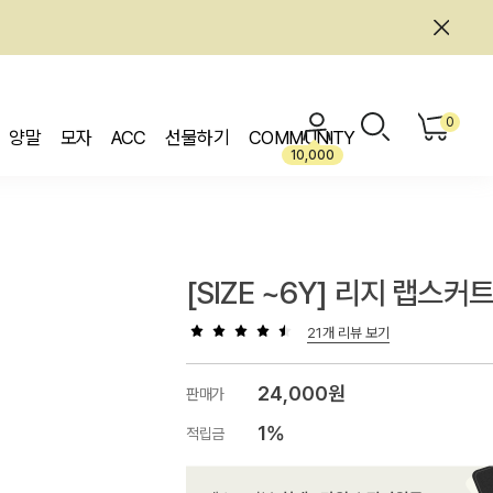
0
양말
모자
ACC
선물하기
COMMUNITY
10,000
[SIZE ~6Y] 리지 랩스커
21개 리뷰 보기
24,000원
판매가
1%
적립금