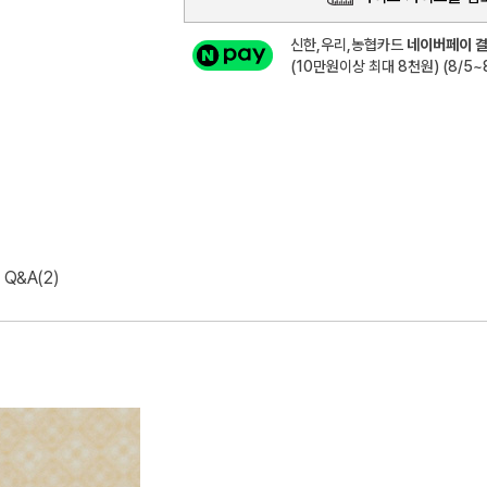
신한,우리,농협카드
네이버페이 결
(10만원이상 최대 8천원) (8/5~8
Q&A(2)