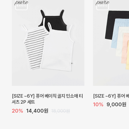
캐더린 뷔스티에 미니 아기 원피스
[SIZE ~6Y] 베르
10%
24,300원
30%
22,400
27,000원