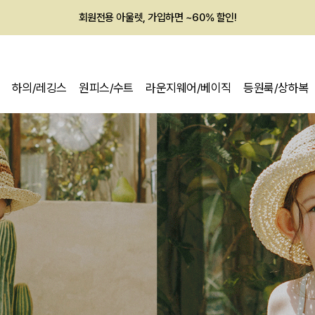
멤버십 최대 28,000원 혜택
하의/레깅스
원피스/수트
라운지웨어/베이직
등원룩/상하복