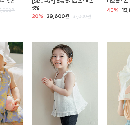
라운지 셋업
[SIZE ~6Y] 블룸 플리츠 쓰리피스
디오 플리츠 
셋업
40%
19
6,000원
20%
29,600원
37,000원