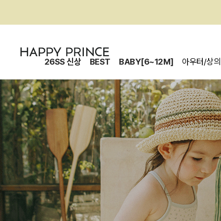
26SS 신상
BEST
BABY[6~12M]
아우터/상의