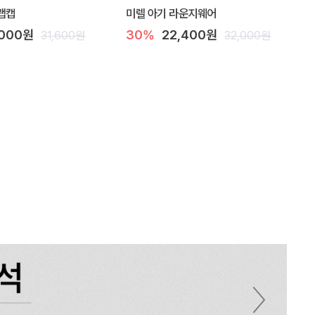
랩캡
미렐 아기 라운지웨어
,000원
30%
22,400원
31,600원
32,000원