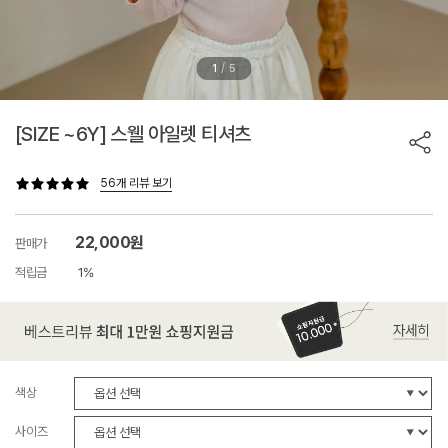
/
1
5
[SIZE ~6Y] 스웰 아일렛 티셔츠
56개 리뷰 보기
22,000원
판매가
적립금
1%
색상
사이즈