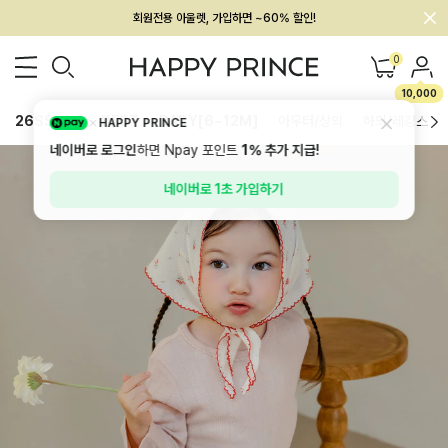
멤버십 최대 28,000원 혜택
0
10,000
26SS 신상
BEST
BABY[6~12M]
아우터/상의
하의/레깅스
HAPPY PRINCE
네이버로 로그인
하면 Npay 포인트
1%
추가 지급!
네이버로 1초 가입하기