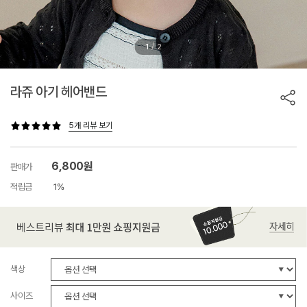
/
1
2
라쥬 아기 헤어밴드
5개 리뷰 보기
6,800원
판매가
적립금
1%
색상
사이즈