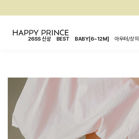
26SS 신상
BEST
BABY[6~12M]
아우터/상의