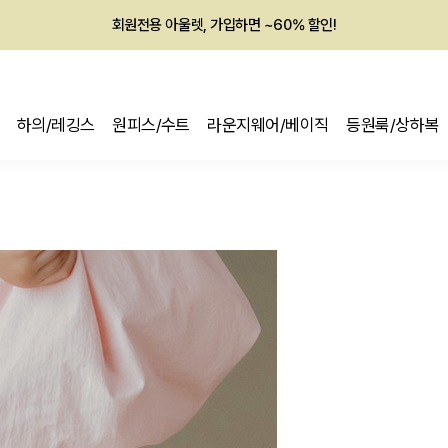
회원전용 아울렛, 가입하면 ~60% 할인!
멤버십 최대 28,000원 혜택
하의/레깅스
원피스/수트
라운지웨어/베이직
등원룩/상하복