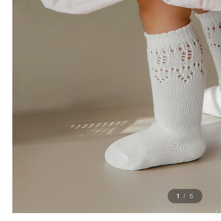
1
5
/