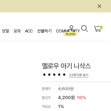
0
양말
모자
ACC
선물하기
COMMUNITY
10,000
멜로우 아기 니삭스
23개 리뷰 보기
4,600원
판매가
4,200원
10%
할인가
1%
적립금