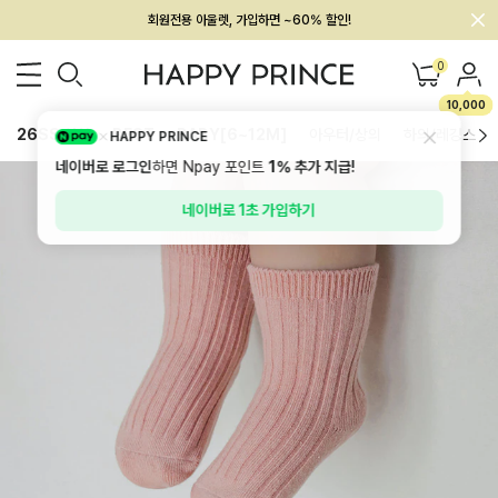
회원전용 아울렛, 가입하면 ~60% 할인!
멤버십 최대 28,000원 혜택
0
10,000
26SS 신상
BEST
BABY[6~12M]
아우터/상의
하의/레깅스
HAPPY PRINCE
네이버로 로그인
하면 Npay 포인트
1%
추가 지급!
네이버로 1초 가입하기