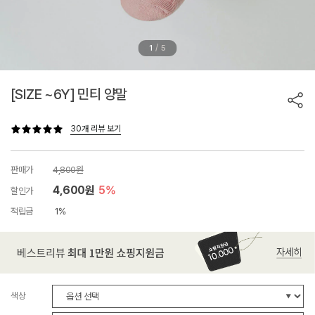
/
1
5
[SIZE ~6Y] 민티 양말
30개 리뷰 보기
판매가
4,800원
4,600원
5%
할인가
적립금
1%
색상