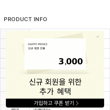
PRODUCT INFO
품명 및 모델명
민티 양말
KC 인증정보
어린이제품 안전확인
크기, 중량
상세설명참조
색상
핑크,민트
재질
Cotton 79% + Nylon 18% + Polyurethane 3%
사용연령 또는
0~6Y(S~XL)
권장사용연령
동일모델의
26.01.
출시년월
제조자
(주)해피프린스