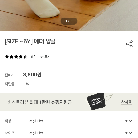
/
1
3
[SIZE ~6Y] 에떼 양말
9개 리뷰 보기
3,800원
판매가
적립금
1%
색상
사이즈