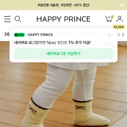
회원전용 아울렛, 가입하면 ~60% 할인!
멤버십 최대 28,000원 혜택
0
10,000
26SS 신상
BEST
BABY[6~12M]
아우터/상의
하의/레깅스
HAPPY PRINCE
네이버로 로그인
하면 Npay 포인트
1%
추가 지급!
네이버로 1초 가입하기