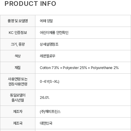
PRODUCT INFO
품명 및 모델명
에떼 양말
KC 인증정보
어린이제품 안전확인
크기, 중량
상세설명참조
색상
레몬옐로우
재질
Cotton 73% + Polyester 25% + Polyurethane 2%
사용연령 또는
0~6Y(S~XL)
권장사용연령
동일모델의
26.01.
출시년월
제조자
(주)해피프린스
제조국
대한민국