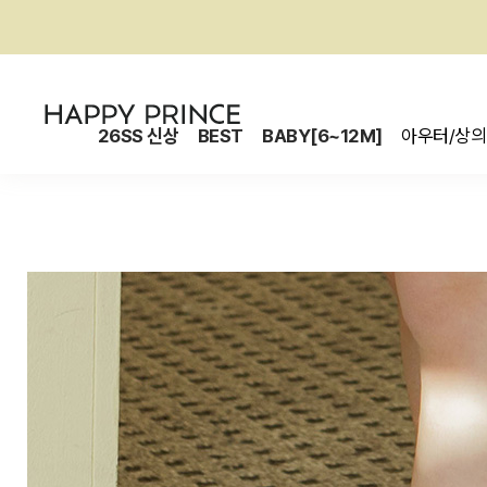
26SS 신상
BEST
BABY[6~12M]
아우터/상의