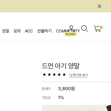
0
양말
모자
ACC
선물하기
COMMUNITY
10,000
드먼 아기 양말
12개 리뷰 보기
3,800원
판매가
1%
적립금