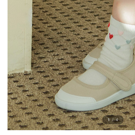
1
4
/