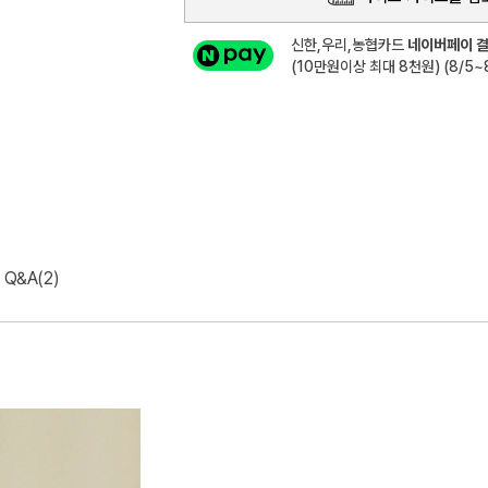
신한,우리,농협카드
네이버페이 결
(10만원이상 최대 8천원) (8/5~8
Q&A(2)