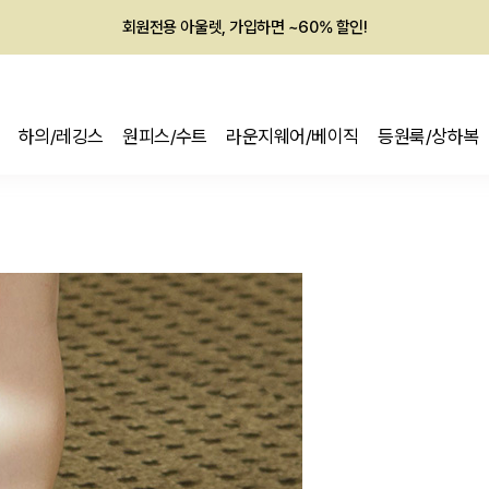
회원전용 아울렛, 가입하면 ~60% 할인!
멤버십 최대 28,000원 혜택
하의/레깅스
원피스/수트
라운지웨어/베이직
등원룩/상하복