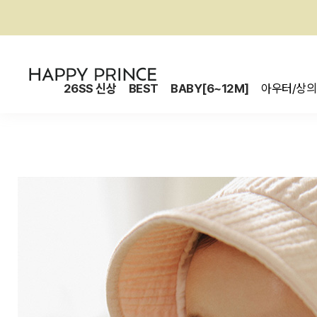
26SS 신상
BEST
BABY[6~12M]
아우터/상의