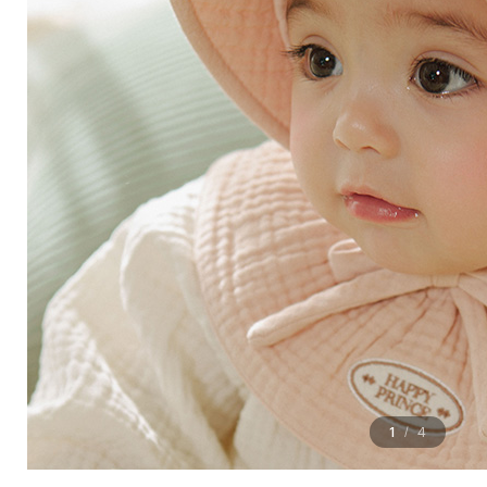
1
4
/