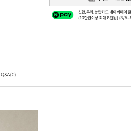
신한,우리,농협카드
네이버페이 결
(10만원이상 최대 8천원) (8/5~8
Q&A(0)