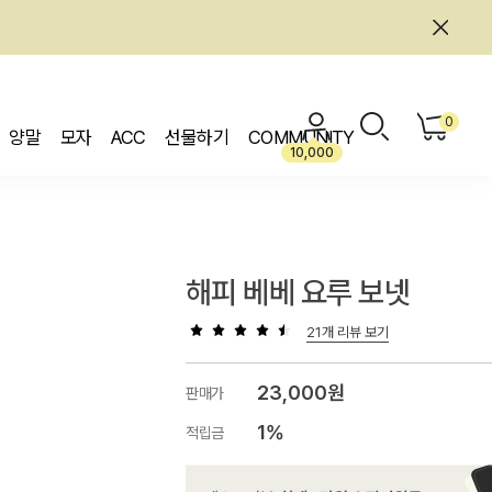
0
양말
모자
ACC
선물하기
COMMUNITY
10,000
해피 베베 요루 보넷
21개 리뷰 보기
23,000원
판매가
1%
적립금