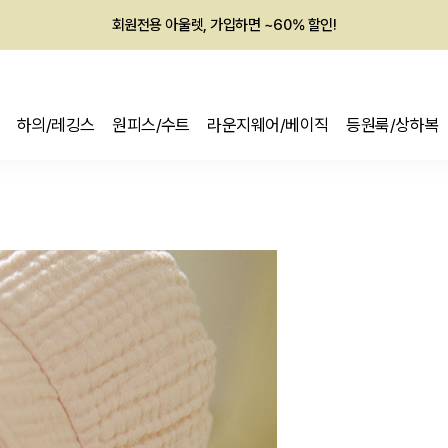
회원전용 아울렛, 가입하면 ~60% 할인!
멤버십 최대 28,000원 혜택
하의/레깅스
원피스/수트
라운지웨어/베이직
등원룩/상하복