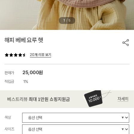
/
1
5
해피 베베 요루 햇
20개 리뷰 보기
25,000원
판매가
적립금
1%
색상
사이즈