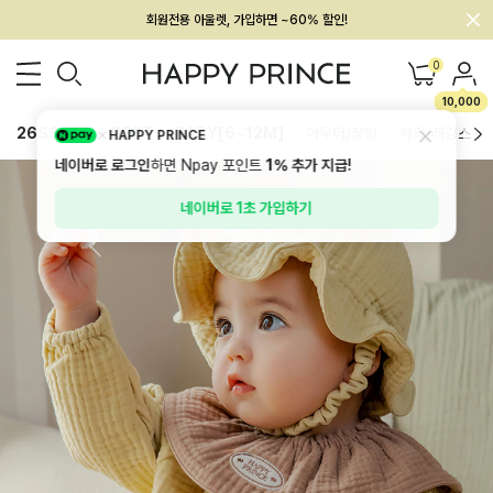
멤버십 최대 28,000원 혜택
0
10,000
26SS 신상
BEST
BABY[6~12M]
아우터/상의
하의/레깅스
HAPPY PRINCE
네이버로 로그인
하면 Npay 포인트
1%
추가 지급!
네이버로 1초 가입하기