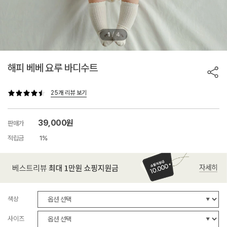
/
1
4
해피 베베 요루 바디수트
25개 리뷰 보기
39,000원
판매가
적립금
1%
색상
사이즈