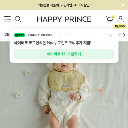
멤버십 최대 28,000원 혜택
0
10,000
26SS 신상
BEST
BABY[6~12M]
아우터/상의
하의/레깅스
HAPPY PRINCE
네이버로 로그인
하면 Npay 포인트
1%
추가 지급!
네이버로 1초 가입하기