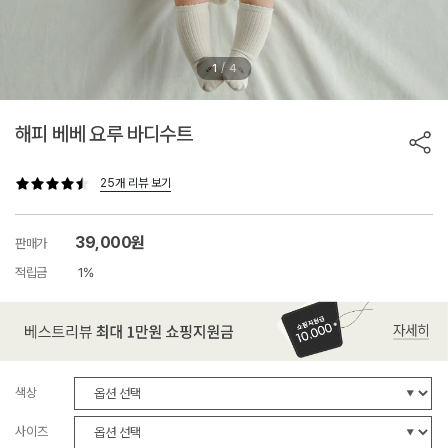
/
1
4
해피 베베 요루 바디수트
25개 리뷰 보기
39,000원
판매가
적립금
1%
색상
사이즈