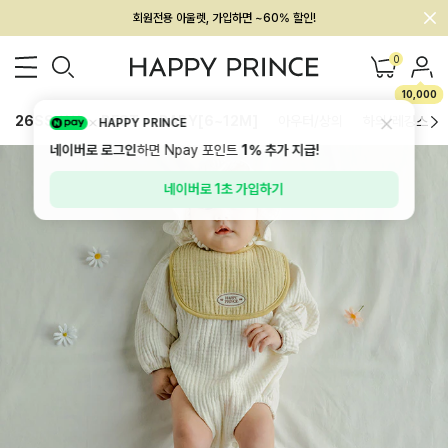
멤버십 최대 28,000원 혜택
0
10,000
26SS 신상
BEST
BABY[6~12M]
아우터/상의
하의/레깅스
HAPPY PRINCE
네이버로 로그인
하면 Npay 포인트
1%
추가 지급!
네이버로 1초 가입하기