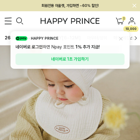
멤버십 최대 28,000원 혜택
0
10,000
26SS 신상
BEST
BABY[6~12M]
아우터/상의
하의/레깅스
HAPPY PRINCE
네이버로 로그인
하면 Npay 포인트
1%
추가 지급!
네이버로 1초 가입하기