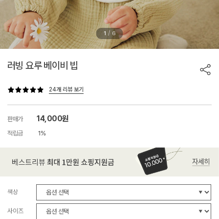
/
1
6
러빙 요루 베이비 빕
24개 리뷰 보기
14,000원
판매가
적립금
1%
색상
사이즈