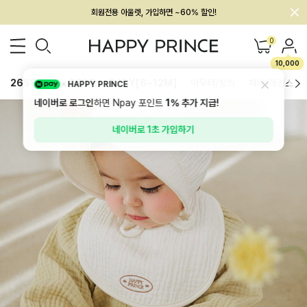
멤버십 최대 28,000원 혜택
0
10,000
26SS 신상
BEST
BABY[6~12M]
아우터/상의
하의/레깅스
HAPPY PRINCE
네이버로 로그인
하면 Npay 포인트
1%
추가 지급!
네이버로 1초 가입하기