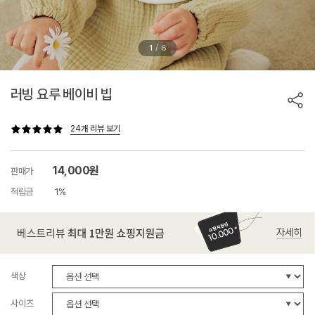
/
1
6
러빙 요루 베이비 빕
24개 리뷰 보기
14,000원
판매가
적립금
1%
색상
사이즈