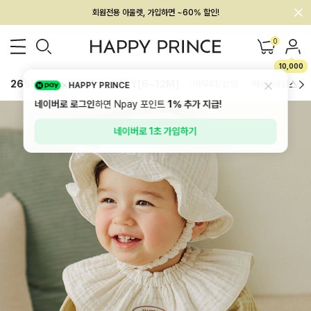
회원전용 아울렛, 가입하면 ~60% 할인!
멤버십 최대 28,000원 혜택
0
10,000
26SS 신상
BEST
BABY[6~12M]
아우터/상의
하의/레깅스
HAPPY PRINCE
네이버로 로그인
하면 Npay 포인트
1%
추가 지급!
네이버로 1초 가입하기