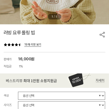
/
1
5
러빙 요루 롤링 빕
19개 리뷰 보기
16,000원
판매가
적립금
1%
색상
사이즈