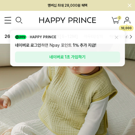
멤버십 최대 28,000원 혜택
0
10,000
26SS 신상
BEST
BABY[6~12M]
아우터/상의
하의/레깅스
HAPPY PRINCE
네이버로 로그인
하면 Npay 포인트
1%
추가 지급!
네이버로 1초 가입하기