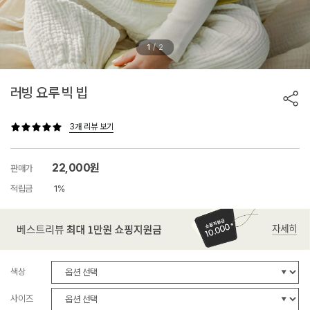
/
1
2
러빙 요루 빅 빕
3개 리뷰 보기
22,000원
판매가
적립금
1%
색상
사이즈