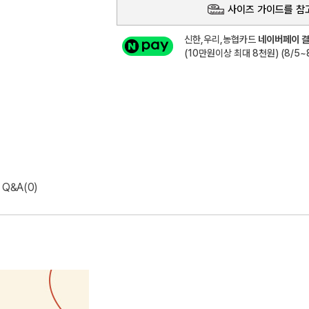
사이즈 가이드를 참
신한,우리,농협카드
네이버페이 결
(10만원이상 최대 8천원) (8/5~8
Q&A(0)