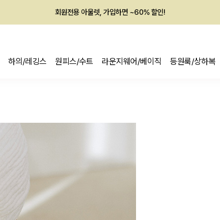
회원전용 아울렛, 가입하면 ~60% 할인!
멤버십 최대 28,000원 혜택
하의/레깅스
원피스/수트
라운지웨어/베이직
등원룩/상하복