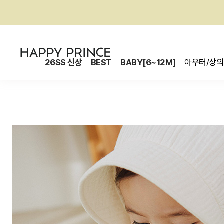
26SS 신상
BEST
BABY[6~12M]
아우터/상의