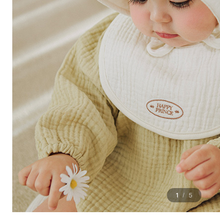
1
5
/