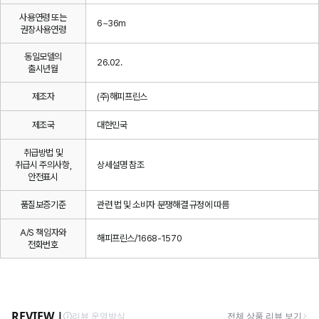
사용연령 또는
6~36m
권장사용연령
동일모델의
26.02.
출시년월
제조자
(주)해피프린스
제조국
대한민국
취급방법 및
취급시 주의사항,
상세설명 참조
안전표시
품질보증기준
관련 법 및 소비자 분쟁해결 규정에 따름
A/S 책임자와
해피프린스/1668-1570
전화번호