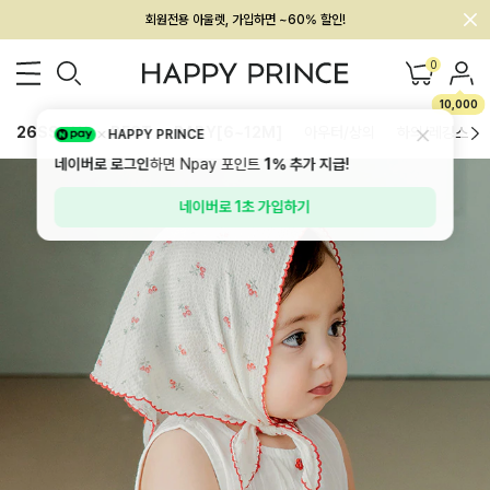
회원전용 아울렛, 가입하면 ~60% 할인!
멤버십 최대 28,000원 혜택
0
10,000
26SS 신상
BEST
BABY[6~12M]
아우터/상의
하의/레깅스
HAPPY PRINCE
네이버로 로그인
하면 Npay 포인트
1%
추가 지급!
네이버로 1초 가입하기