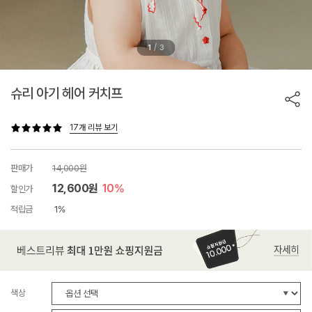
/
1
3
슈리 아기 헤어 커치프
17개 리뷰 보기
판매가
14,000원
12,600원
10%
할인가
적립금
1%
색상