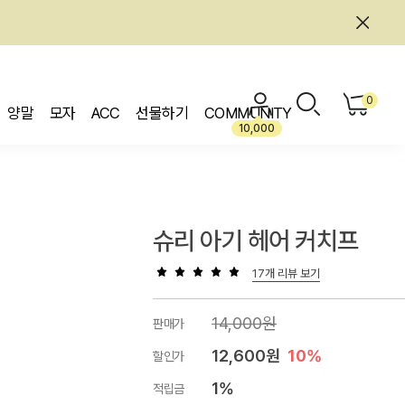
0
양말
모자
ACC
선물하기
COMMUNITY
10,000
슈리 아기 헤어 커치프
17개 리뷰 보기
14,000원
판매가
12,600원
10%
할인가
1%
적립금