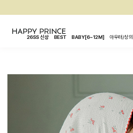
26SS 신상
BEST
BABY[6~12M]
아우터/상의