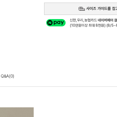
사이즈 가이드를 참
신한,우리,농협카드
네이버페이 결
(10만원이상 최대 8천원) (8/5~8
Q&A(0)