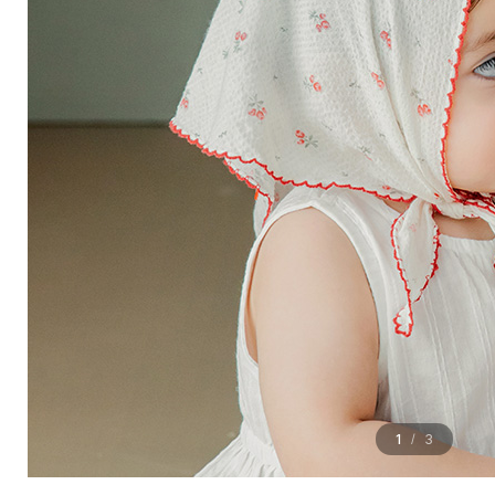
1
3
/