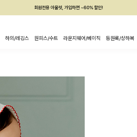
회원전용 아울렛, 가입하면 ~60% 할인!
멤버십 최대 28,000원 혜택
하의/레깅스
원피스/수트
라운지웨어/베이직
등원룩/상하복