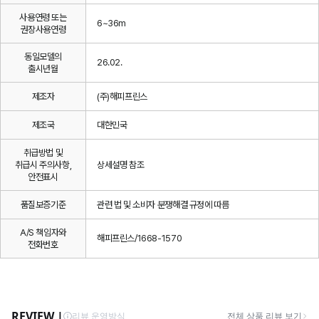
사용연령 또는
6~36m
권장사용연령
동일모델의
26.02.
출시년월
제조자
(주)해피프린스
제조국
대한민국
취급방법 및
취급시 주의사항,
상세설명 참조
안전표시
품질보증기준
관련 법 및 소비자 분쟁해결 규정에 따름
A/S 책임자와
해피프린스/1668-1570
전화번호