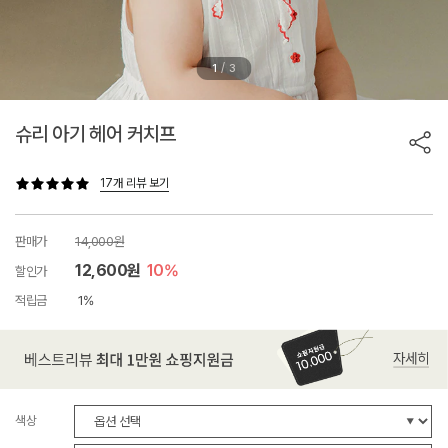
/
1
3
슈리 아기 헤어 커치프
17개 리뷰 보기
판매가
14,000원
12,600원
10%
할인가
적립금
1%
색상