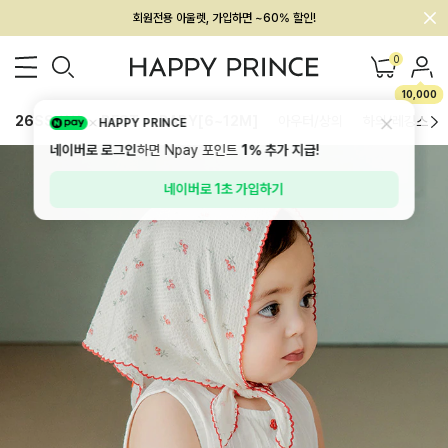
회원전용 아울렛, 가입하면 ~60% 할인!
멤버십 최대 28,000원 혜택
0
10,000
26SS 신상
BEST
BABY[6~12M]
아우터/상의
하의/레깅스
HAPPY PRINCE
네이버로 로그인
하면 Npay 포인트
1%
추가 지급!
네이버로 1초 가입하기