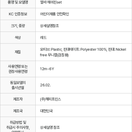
품명 및 모델명
엘바 헤어핀set
KC 인증정보
어린이제품 안전확인
크기, 중량
상세설명참조
색상
레드
모티브: Plastic, 핀대테이프: Polyester 100%, 핀대: Nickel
재질
free 무니켈(검침용)
사용연령 또는
12m~6Y
권장사용연령
동일모델의
26.02.
출시년월
제조자
(주)해피프린스
제조국
대한민국
취급방법 및
취급시 주의사항,
상세설명 참조