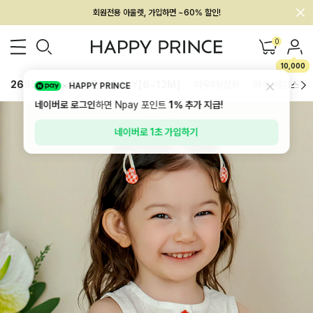
회원전용 아울렛, 가입하면 ~60% 할인!
멤버십 최대 28,000원 혜택
0
10,000
26SS 신상
BEST
BABY[6~12M]
아우터/상의
하의/레깅스
HAPPY PRINCE
네이버로 로그인
하면 Npay 포인트
1%
추가 지급!
네이버로 1초 가입하기