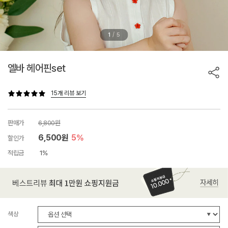
/
1
5
엘바 헤어핀set
15개 리뷰 보기
판매가
6,800원
6,500원
5%
할인가
적립금
1%
색상