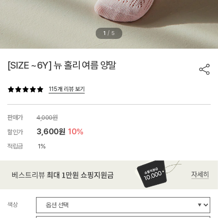
/
1
5
[SIZE ~6Y] 뉴 홀리 여름 양말
115개 리뷰 보기
판매가
4,000원
3,600원
10%
할인가
적립금
1%
색상