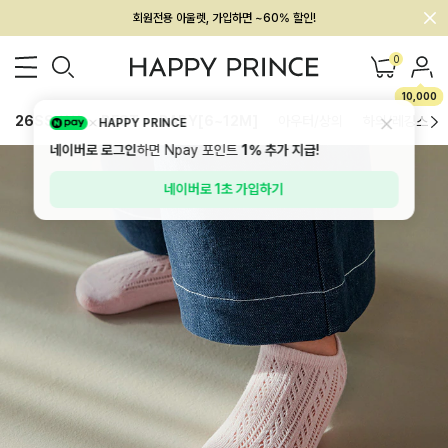
회원전용 아울렛, 가입하면 ~60% 할인!
멤버십 최대 28,000원 혜택
0
10,000
26SS 신상
BEST
BABY[6~12M]
아우터/상의
하의/레깅스
HAPPY PRINCE
네이버로 로그인
하면 Npay 포인트
1%
추가 지급!
네이버로 1초 가입하기