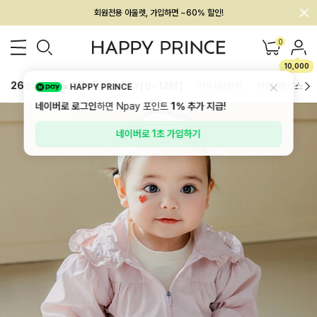
회원전용 아울렛, 가입하면 ~60% 할인!
멤버십 최대 28,000원 혜택
0
10,000
26SS 신상
BEST
BABY[6~12M]
아우터/상의
하의/레깅스
HAPPY PRINCE
네이버로 로그인
하면 Npay 포인트
1%
추가 지급!
네이버로 1초 가입하기