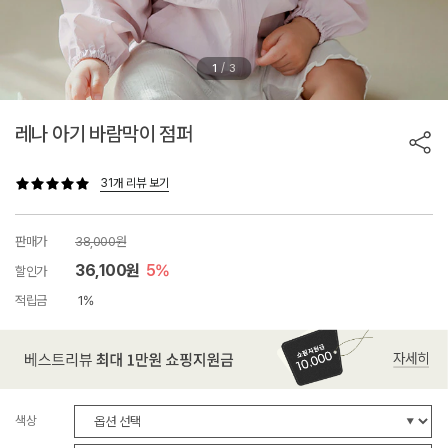
/
1
3
레나 아기 바람막이 점퍼
31개 리뷰 보기
판매가
38,000원
36,100원
5%
할인가
적립금
1%
색상