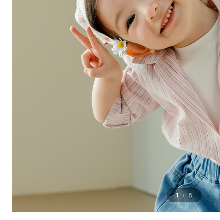
1
5
/