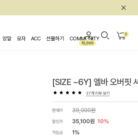
0
양말
모자
ACC
선물하기
COMMUNITY
10,000
[SIZE ~6Y] 엘바 오버핏 
37개 리뷰 보기
39,000원
판매가
35,100원
10%
할인가
1%
적립금