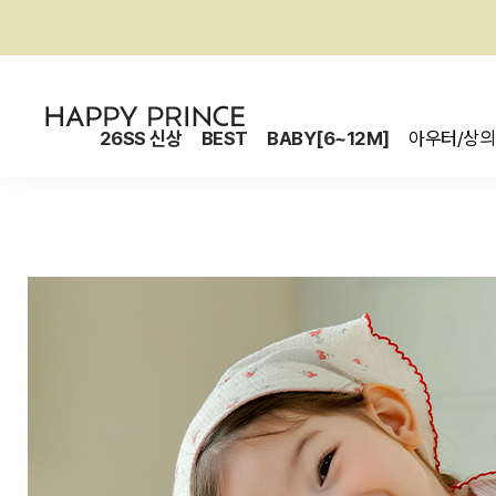
26SS 신상
BEST
BABY[6~12M]
아우터/상의