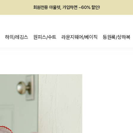
회원전용 아울렛, 가입하면 ~60% 할인!
멤버십 최대 28,000원 혜택
하의/레깅스
원피스/수트
라운지웨어/베이직
등원룩/상하복