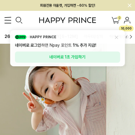
회원전용 아울렛, 가입하면 ~60% 할인!
멤버십 최대 28,000원 혜택
0
10,000
26SS 신상
BEST
BABY[6~12M]
아우터/상의
하의/레깅스
HAPPY PRINCE
네이버로 로그인
하면 Npay 포인트
1%
추가 지급!
네이버로 1초 가입하기