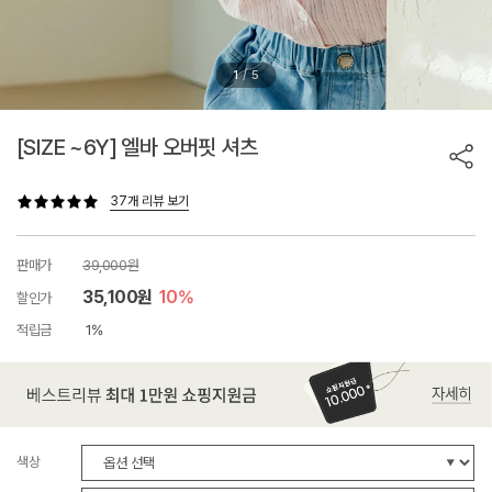
/
1
5
[SIZE ~6Y] 엘바 오버핏 셔츠
37개 리뷰 보기
판매가
39,000원
35,100원
10%
할인가
적립금
1%
색상