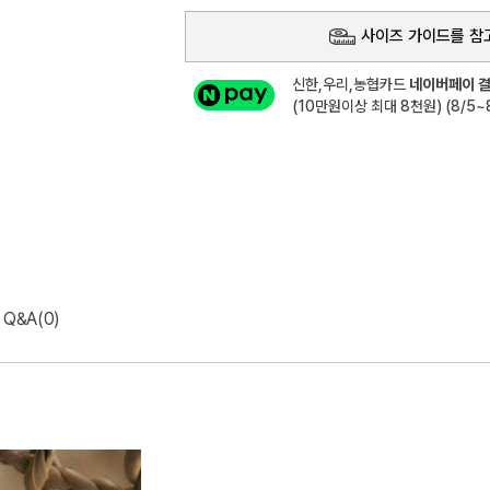
사이즈 가이드를 참
신한,우리,농협카드
네이버페이 결
(10만원이상 최대 8천원) (8/5~8
Q&A(0)