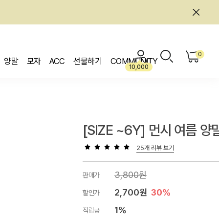
0
양말
모자
ACC
선물하기
COMMUNITY
10,000
[SIZE ~6Y] 먼시 여름 양
25개 리뷰 보기
3,800원
판매가
2,700원
30%
할인가
1%
적립금