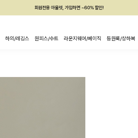
회원전용 아울렛, 가입하면 ~60% 할인!
멤버십 최대 28,000원 혜택
하의/레깅스
원피스/수트
라운지웨어/베이직
등원룩/상하복