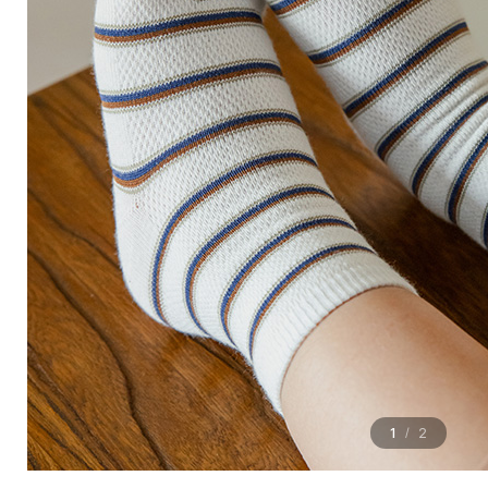
1
2
/