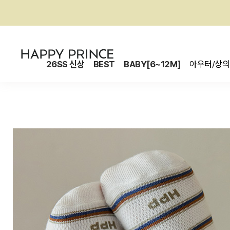
26SS 신상
BEST
BABY[6~12M]
아우터/상의