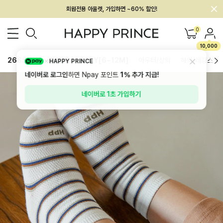
회원전용 아울렛, 가입하면 ~60% 할인!
멤버십 최대 28,000원 혜택
0
10,000
26SS 신상
BEST
BABY[6~12M]
아우터/상의
하의/레깅스
HAPPY PRINCE
네이버로 로그인
하면 Npay 포인트
1%
추가 지급!
네이버로 1초 가입하기