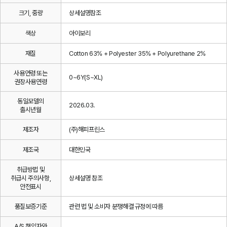
크기, 중량
상세설명참조
색상
아이보리
재질
Cotton 63% + Polyester 35% + Polyurethane 2%
사용연령 또는
0~6Y(S~XL)
권장사용연령
동일모델의
2026.03.
출시년월
제조자
(주)해피프린스
제조국
대한민국
취급방법 및
취급시 주의사항,
상세설명 참조
안전표시
품질보증기준
관련 법 및 소비자 분쟁해결 규정에 따름
A/S 책임자와