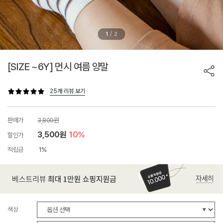
/
1
2
[SIZE ~6Y] 먼시 여름 양말
25개 리뷰 보기
판매가
3,800원
3,500원
10%
할인가
적립금
1%
색상