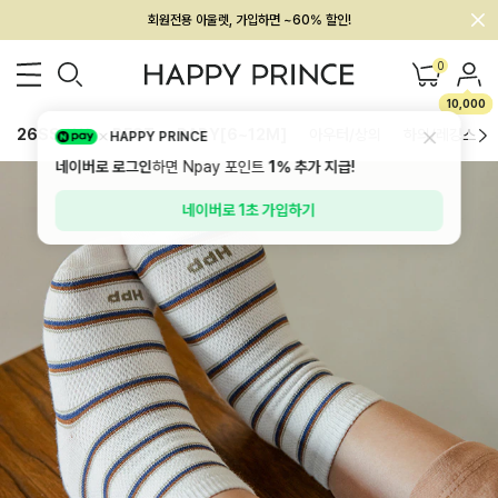
회원전용 아울렛, 가입하면 ~60% 할인!
멤버십 최대 28,000원 혜택
0
10,000
26SS 신상
BEST
BABY[6~12M]
아우터/상의
하의/레깅스
HAPPY PRINCE
네이버로 로그인
하면 Npay 포인트
1%
추가 지급!
네이버로 1초 가입하기