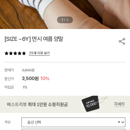
/
1
2
[SIZE ~6Y] 먼시 여름 양말
25개 리뷰 보기
판매가
3,800원
3,500원
10%
할인가
적립금
1%
색상