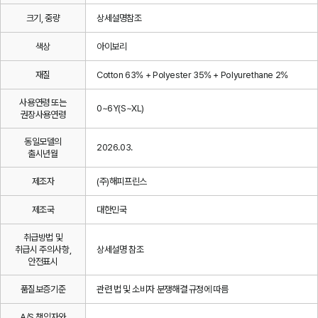
크기, 중량
상세설명참조
색상
아이보리
재질
Cotton 63% + Polyester 35% + Polyurethane 2%
사용연령 또는
0~6Y(S~XL)
권장사용연령
동일모델의
2026.03.
출시년월
제조자
(주)해피프린스
제조국
대한민국
취급방법 및
취급시 주의사항,
상세설명 참조
안전표시
품질보증기준
관련 법 및 소비자 분쟁해결 규정에 따름
A/S 책임자와