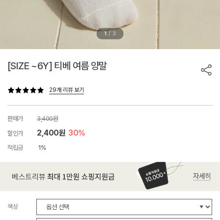
/
1
3
[SIZE ~6Y] 티베 여름 양말
29개 리뷰 보기
판매가
3,400원
2,400원
30%
할인가
적립금
1%
색상