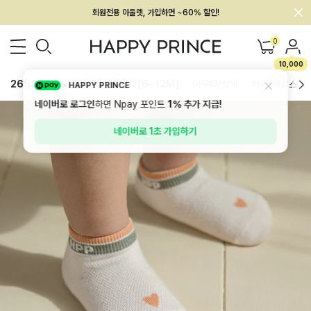
회원전용 아울렛, 가입하면 ~60% 할인!
멤버십 최대 28,000원 혜택
0
10,000
26SS 신상
BEST
BABY[6~12M]
아우터/상의
하의/레깅스
HAPPY PRINCE
네이버로 로그인
하면 Npay 포인트
1%
추가 지급!
네이버로 1초 가입하기