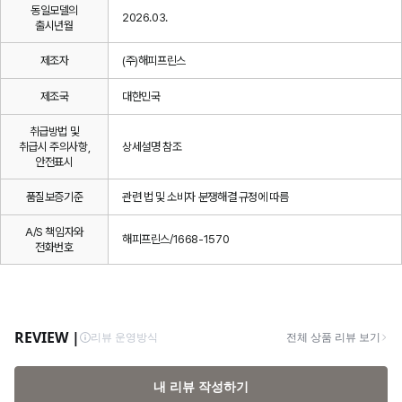
동일모델의
2026.03.
출시년월
제조자
(주)해피프린스
제조국
대한민국
취급방법 및
취급시 주의사항,
상세설명 참조
안전표시
품질보증기준
관련 법 및 소비자 분쟁해결 규정에 따름
A/S 책임자와
해피프린스/1668-1570
전화번호