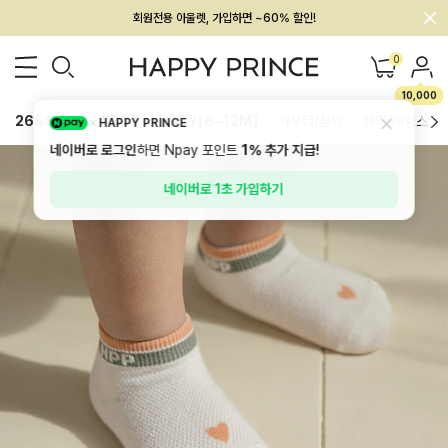
회원전용 아울렛, 가입하면 ~60% 할인!
멤버십 최대 28,000원 혜택
0
10,000
26SS 신상
BEST
BABY[6~12M]
아우터/상의
하의/레깅스
HAPPY PRINCE
네이버로 로그인
하면 Npay 포인트
1%
추가 지급!
네이버로 1초 가입하기