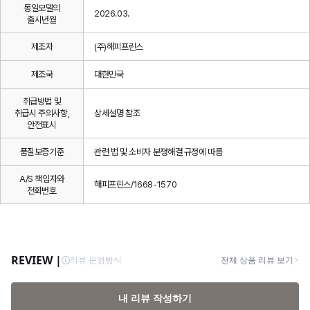
동일모델의
2026.03.
출시년월
제조자
(주)해피프린스
제조국
대한민국
취급방법 및
취급시 주의사항,
상세설명 참조
안전표시
품질보증기준
관련 법 및 소비자 분쟁해결 규정에 따름
A/S 책임자와
해피프린스/1668-1570
전화번호