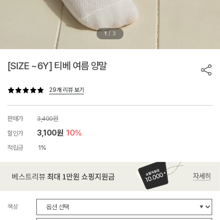
/
1
3
[SIZE ~6Y] 티베 여름 양말
29개 리뷰 보기
판매가
3,400원
3,100원
10%
할인가
적립금
1%
색상