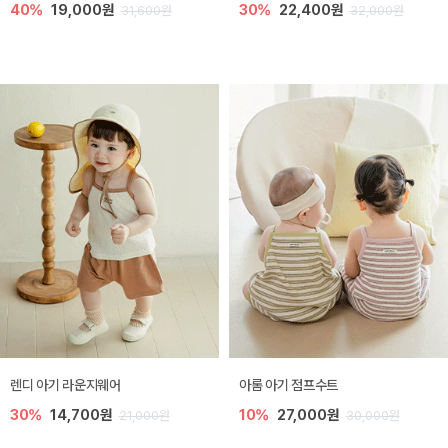
40%
19,000원
30%
22,400원
31,600원
32,000원
렌디 아기 라운지웨어
아롬 아기 점프수트
30%
14,700원
10%
27,000원
21,000원
30,000원