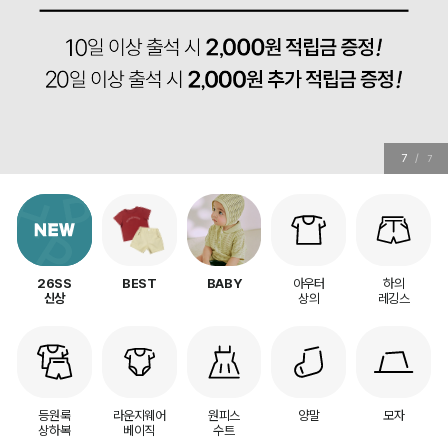
7
/
7
아우터
하의
26SS
BEST
BABY
상의
레깅스
신상
등원룩
라운지웨어
원피스
양말
모자
상하복
베이직
수트