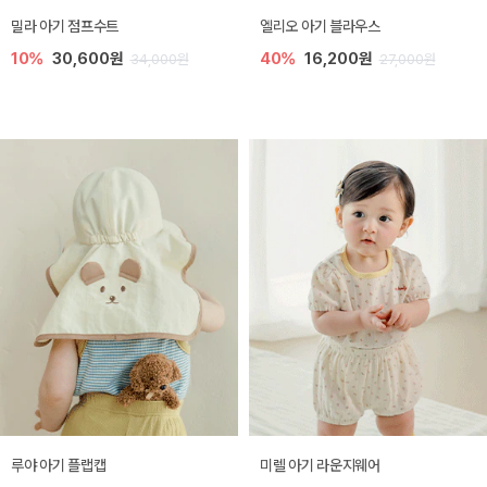
밀라 아기 점프수트
엘리오 아기 블라우스
10%
30,600원
40%
16,200원
34,000원
27,000원
루야 아기 플랩캡
미렐 아기 라운지웨어