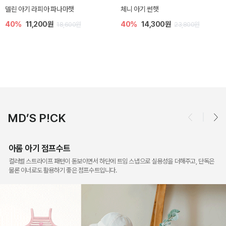
[SIZE ~6Y] 슈미 가디건
[SIZE ~6Y] 마인 니트 가디건
5%
17,100원
20%
23,200원
18,000원
29,000원
MD’S P!CK
아롬 아기 점프수트
컬러별 스트라이프 패턴이 돋보이면서 하단에 트임 스냅으로 실용성을 더해주고, 단독은
물론 이너로도 활용하기 좋은 점프수트입니다.