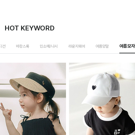
HOT KEYWORD
가디건
바캉스룩
민소매/나시
라운지웨어
여름양말
여