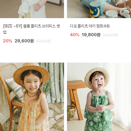
[SIZE ~6Y] 블룸 플리츠 쓰리피스 셋
디오 플리츠 아기 점프수트
업
40%
19,800원
33,000원
20%
29,600원
37,000원