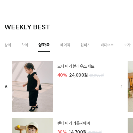
WEEKLY BEST
상하복
상의
하의
베이직
원피스
바디수트
모자
모나 아기 블라우스 세트
40%
24,000원
40,000원
렌디 아기 라운지웨어
30%
14,700원
21,000원