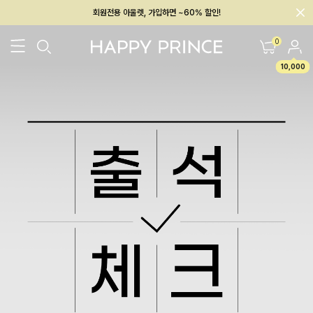
회원전용 아울렛, 가입하면 ~60% 할인!
멤버십 최대 28,000원 혜택
0
10,000
26SS 신상
BEST
BABY[6~12M]
아우터/상의
하의/레깅스