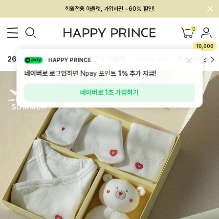
회원전용 아울렛, 가입하면 ~60% 할인!
멤버십 최대 28,000원 혜택
0
10,000
26SS 신상
BEST
BABY[6~12M]
아우터/상의
하의/레깅스
HAPPY PRINCE
네이버로 로그인
하면 Npay 포인트
1%
추가 지급!
네이버로 1초 가입하기