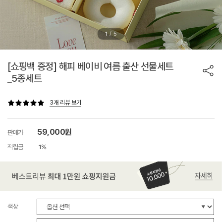
/
1
5
[쇼핑백 증정] 해피 베이비 여름 출산 선물세트
_5종세트
3개 리뷰 보기
59,000원
판매가
적립금
1%
색상